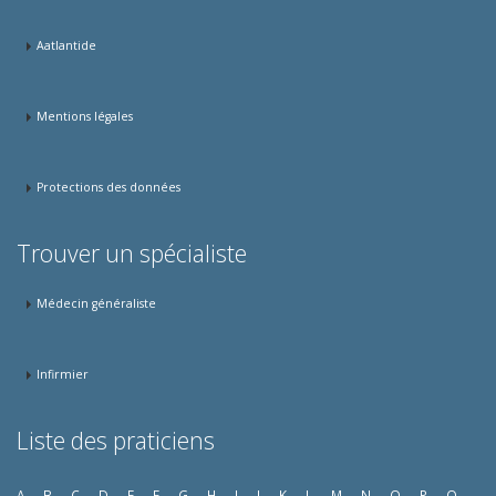
Aatlantide
Mentions légales
Protections des données
Trouver un spécialiste
Médecin généraliste
Infirmier
Liste des praticiens
A
B
C
D
E
F
G
H
I
J
K
L
M
N
O
P
Q