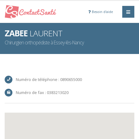
Besoin d'aide
ZABEE
LAURENT
Chirurgien orthopédiste à Essey-lès-Nancy
Numéro de téléphone : 0890655000
Numéro de fax : 0383213020