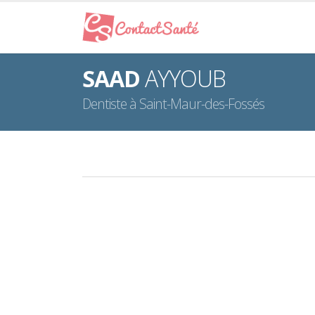
SAAD
AYYOUB
Dentiste à Saint-Maur-des-Fossés