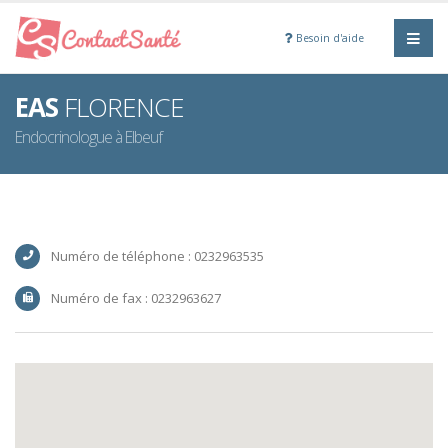
Besoin d'aide
EAS
FLORENCE
Endocrinologue à Elbeuf
Numéro de téléphone : 0232963535
Numéro de fax : 0232963627