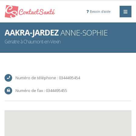
Besoin d'aide
AAKRA-JARDEZ
ANNE-SOPHIE
Gériatre à Chaumont-en-Vexin
Numéro de téléphone : 0344495454
Numéro de fax : 0344495455