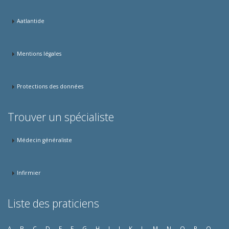
Aatlantide
Mentions légales
Protections des données
Trouver un spécialiste
Médecin généraliste
Infirmier
Liste des praticiens
A
B
C
D
E
F
G
H
I
J
K
L
M
N
O
P
Q