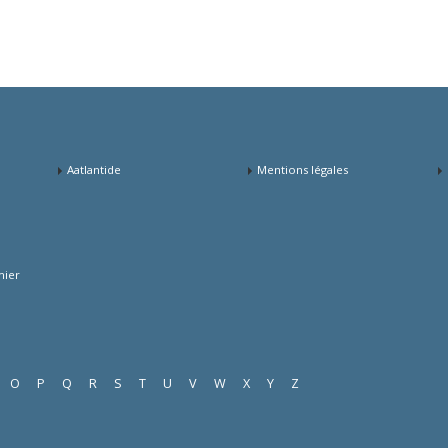
Aatlantide
Mentions légales
mier
O
P
Q
R
S
T
U
V
W
X
Y
Z