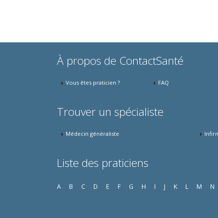
À propos de ContactSanté
Vous êtes praticien ?
FAQ
Trouver un spécialiste
Médecin généraliste
Infir
Liste des praticiens
A
B
C
D
E
F
G
H
I
J
K
L
M
N