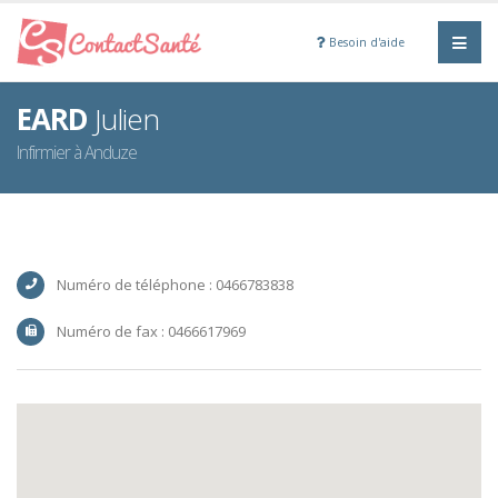
Besoin d'aide
EARD
Julien
Infirmier à Anduze
Numéro de téléphone : 0466783838
Numéro de fax : 0466617969