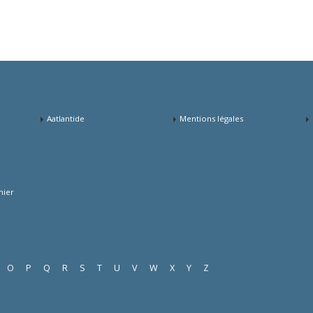
Aatlantide
Mentions légales
mier
O
P
Q
R
S
T
U
V
W
X
Y
Z