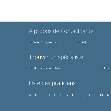
À propos de ContactSanté
Vous êtes praticien ?
FAQ
Trouver un spécialiste
Médecin généraliste
Infir
Liste des praticiens
A
B
C
D
E
F
G
H
I
J
K
L
M
N