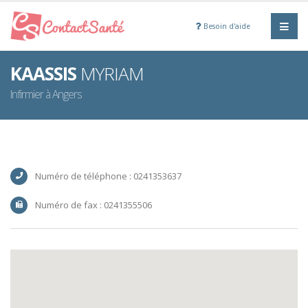
Besoin d'aide
KAASSIS
MYRIAM
Infirmier à Angers
Numéro de téléphone : 0241353637
Numéro de fax : 0241355506