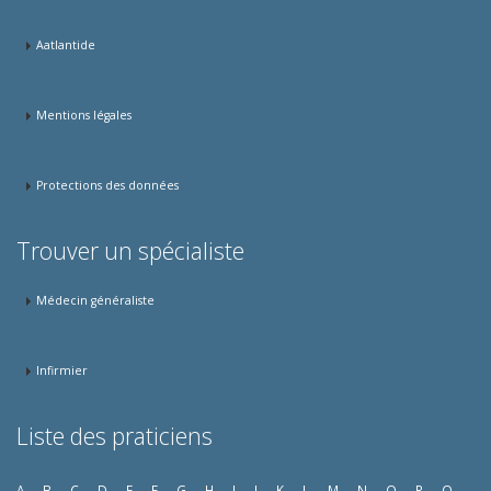
Aatlantide
Mentions légales
Protections des données
Trouver un spécialiste
Médecin généraliste
Infirmier
Liste des praticiens
A
B
C
D
E
F
G
H
I
J
K
L
M
N
O
P
Q