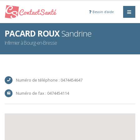
Besoin d'aide
PACARD ROUX
Sandrine
Infirmier à Bourg-en-Bresse
Numéro de téléphone : 0474454647
Numéro de fax : 0474454114