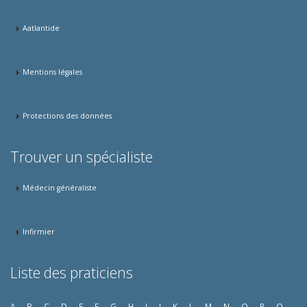
Aatlantide
Mentions légales
Protections des données
Trouver un spécialiste
Médecin généraliste
Infirmier
Liste des praticiens
A
B
C
D
E
F
G
H
I
J
K
L
M
N
O
P
Q