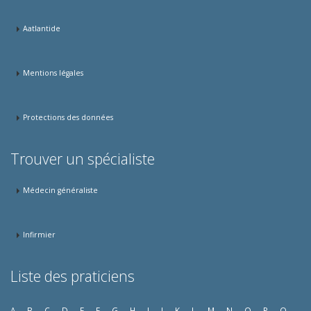
Aatlantide
Mentions légales
Protections des données
Trouver un spécialiste
Médecin généraliste
Infirmier
Liste des praticiens
A
B
C
D
E
F
G
H
I
J
K
L
M
N
O
P
Q