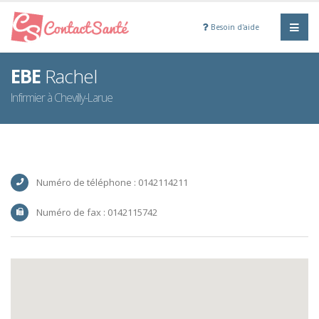
Besoin d'aide
EBE
Rachel
Infirmier à Chevilly-Larue
Numéro de téléphone : 0142114211
Numéro de fax : 0142115742