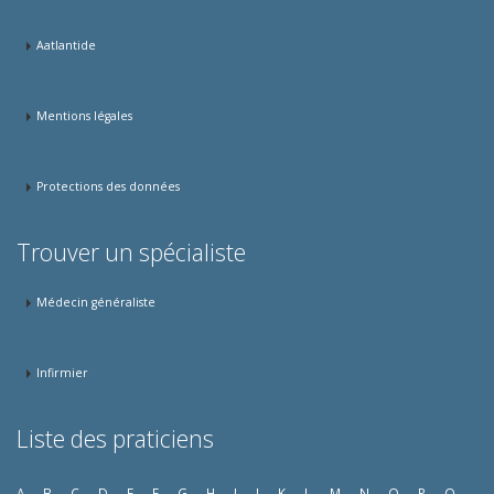
Aatlantide
Mentions légales
Protections des données
Trouver un spécialiste
Médecin généraliste
Infirmier
Liste des praticiens
A
B
C
D
E
F
G
H
I
J
K
L
M
N
O
P
Q