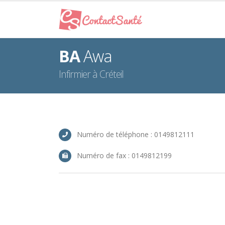
BA
Awa
Infirmier à Créteil
Numéro de téléphone : 0149812111
Numéro de fax : 0149812199