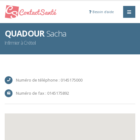
Besoin d'aide
QUADOUR
Sacha
Infirmier à Créteil
Numéro de téléphone : 0145175000
Numéro de fax : 0145175892