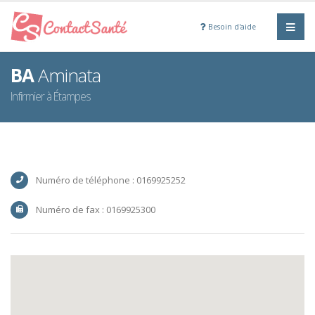
Besoin d'aide
BA
Aminata
Infirmier à Étampes
Numéro de téléphone : 0169925252
Numéro de fax : 0169925300