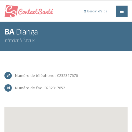
Besoin d'aide
BA
Dianga
Infirmier à Évreux
Numéro de téléphone : 0232317676
Numéro de fax : 0232317652