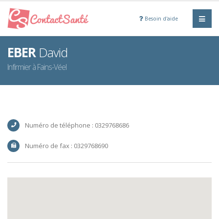
Besoin d'aide
EBER
David
Infirmier à Fains-Véel
Numéro de téléphone : 0329768686
Numéro de fax : 0329768690