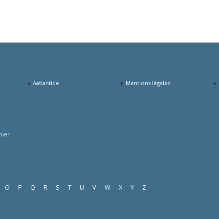
Aatlantide
Mentions légales
mier
O
P
Q
R
S
T
U
V
W
X
Y
Z