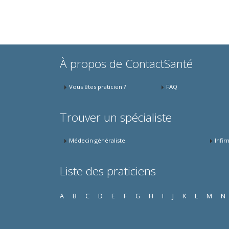
À propos de ContactSanté
Vous êtes praticien ?
FAQ
Trouver un spécialiste
Médecin généraliste
Infir
Liste des praticiens
A
B
C
D
E
F
G
H
I
J
K
L
M
N