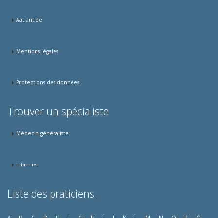
Aatlantide
Mentions légales
Protections des données
Trouver un spécialiste
Médecin généraliste
Infirmier
Liste des praticiens
A
B
C
D
E
F
G
H
I
J
K
L
M
N
O
P
Q