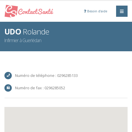
Besoin d'aide
UDO
Rolande
Infirmier à Guerlédan
Numéro de téléphone : 0296285133
Numéro de fax : 0296285052