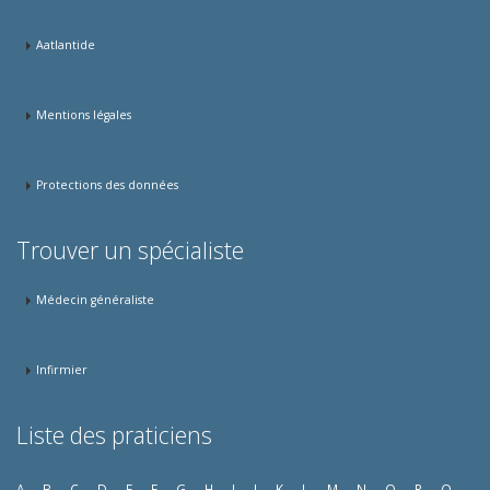
Aatlantide
Mentions légales
Protections des données
Trouver un spécialiste
Médecin généraliste
Infirmier
Liste des praticiens
A
B
C
D
E
F
G
H
I
J
K
L
M
N
O
P
Q