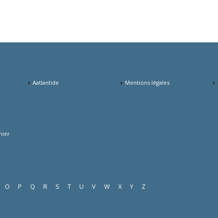
Aatlantide
Mentions légales
mier
O
P
Q
R
S
T
U
V
W
X
Y
Z