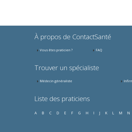
À propos de ContactSanté
Vous êtes praticien ?
FAQ
Trouver un spécialiste
Médecin généraliste
Infir
Liste des praticiens
A
B
C
D
E
F
G
H
I
J
K
L
M
N