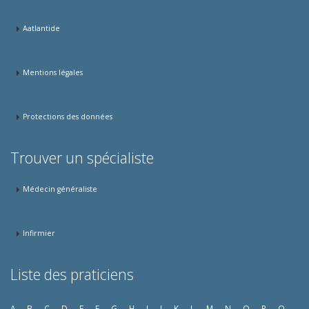
Aatlantide
Mentions légales
Protections des données
Trouver un spécialiste
Médecin généraliste
Infirmier
Liste des praticiens
A
B
C
D
E
F
G
H
I
J
K
L
M
N
O
P
Q