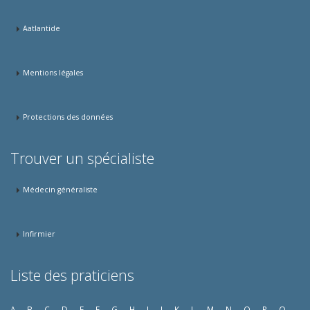
Aatlantide
Mentions légales
Protections des données
Trouver un spécialiste
Médecin généraliste
Infirmier
Liste des praticiens
A
B
C
D
E
F
G
H
I
J
K
L
M
N
O
P
Q