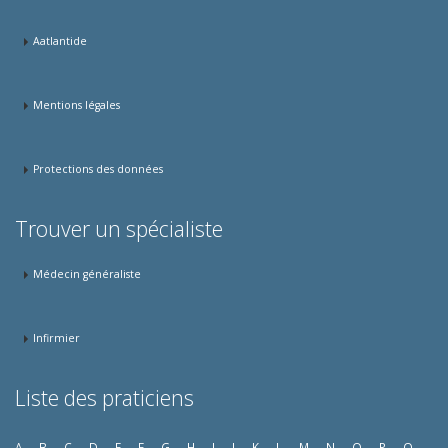
Aatlantide
Mentions légales
Protections des données
Trouver un spécialiste
Médecin généraliste
Infirmier
Liste des praticiens
A
B
C
D
E
F
G
H
I
J
K
L
M
N
O
P
Q