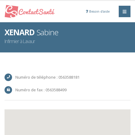
Besoin d'aide
XENARD
Sabine
Infirmier à Lavaur
Numéro de téléphone : 0563588181
Numéro de fax : 0563588499