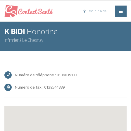
Besoin d'aide
K BIDI
Honorine
Infirmier à Le Chesnay
Numéro de téléphone : 0139639133
Numéro de fax : 0139544889