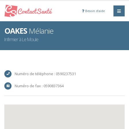
Besoin d'aide
OAKES
Mélanie
Infirmier à Le Moule
Numéro de téléphone : 0590237531
Numéro de fax : 0590837364