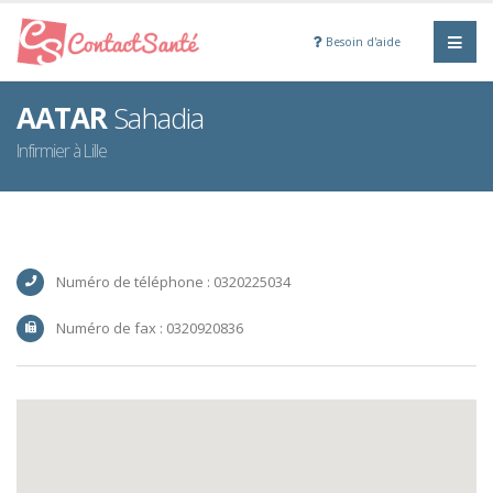
Besoin d'aide
AATAR
Sahadia
Infirmier à Lille
Numéro de téléphone : 0320225034
Numéro de fax : 0320920836