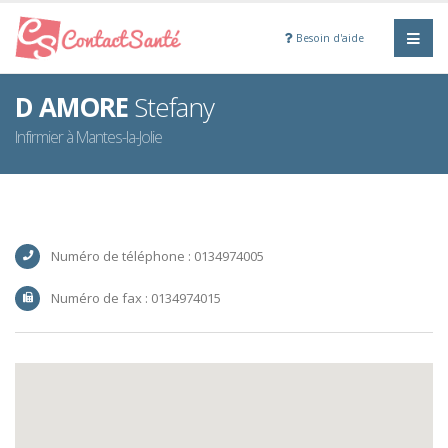
Besoin d'aide
D AMORE
Stefany
Infirmier à Mantes-la-Jolie
Numéro de téléphone : 0134974005
Numéro de fax : 0134974015