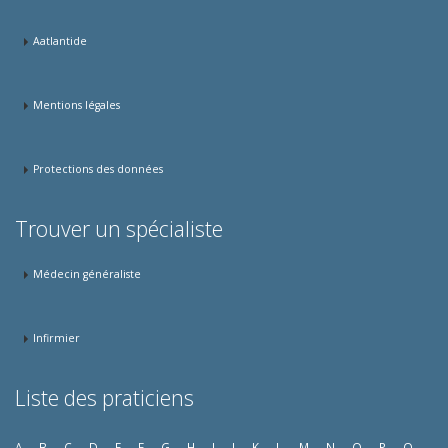
Aatlantide
Mentions légales
Protections des données
Trouver un spécialiste
Médecin généraliste
Infirmier
Liste des praticiens
A
B
C
D
E
F
G
H
I
J
K
L
M
N
O
P
Q