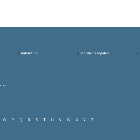
Aatlantide
Mentions légales
mier
O
P
Q
R
S
T
U
V
W
X
Y
Z