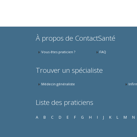
À propos de ContactSanté
Vous êtes praticien ?
FAQ
Trouver un spécialiste
Médecin généraliste
Infir
Liste des praticiens
A
B
C
D
E
F
G
H
I
J
K
L
M
N