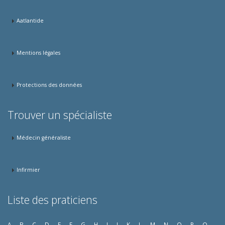
Aatlantide
Mentions légales
Protections des données
Trouver un spécialiste
Médecin généraliste
Infirmier
Liste des praticiens
A
B
C
D
E
F
G
H
I
J
K
L
M
N
O
P
Q