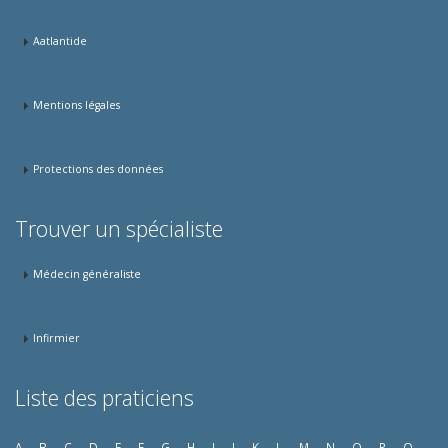
Aatlantide
Mentions légales
Protections des données
Trouver un spécialiste
Médecin généraliste
Infirmier
Liste des praticiens
A
B
C
D
E
F
G
H
I
J
K
L
M
N
O
P
Q