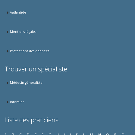
Aatlantide
Mentions légales
Protections des données
Trouver un spécialiste
Médecin généraliste
Infirmier
Liste des praticiens
A
B
C
D
E
F
G
H
I
J
K
L
M
N
O
P
Q