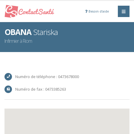
Besoin d'aide
OBANA
Stariska
Infirmier à Riom
Numéro de téléphone : 0473678000
Numéro de fax : 0473385263