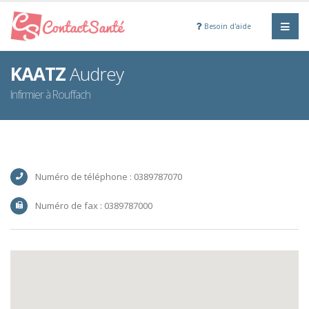
Besoin d'aide
KAATZ
Audrey
Infirmier à Rouffach
Numéro de téléphone : 0389787070
Numéro de fax : 0389787000