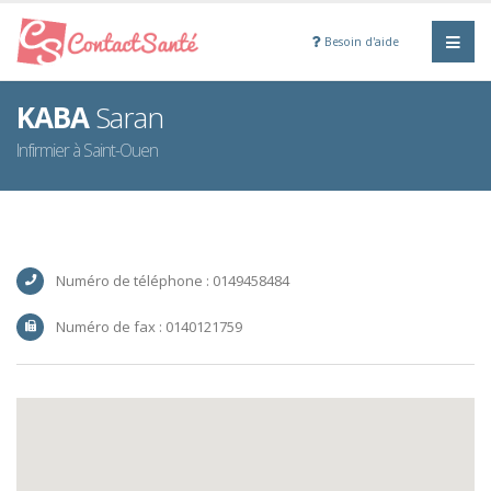
Besoin d'aide
KABA
Saran
Infirmier à Saint-Ouen
Numéro de téléphone : 0149458484
Numéro de fax : 0140121759