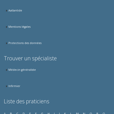
Aatlantide
Mentions légales
Protections des données
Trouver un spécialiste
Médecin généraliste
Infirmier
Liste des praticiens
A
B
C
D
E
F
G
H
I
J
K
L
M
N
O
P
Q