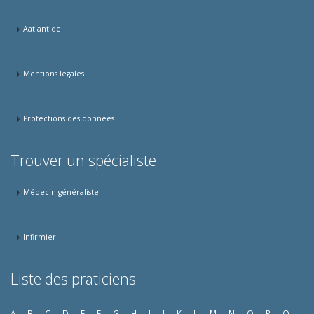
Aatlantide
Mentions légales
Protections des données
Trouver un spécialiste
Médecin généraliste
Infirmier
Liste des praticiens
A
B
C
D
E
F
G
H
I
J
K
L
M
N
O
P
Q