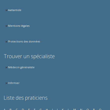
Aatlantide
Mentions légales
Protections des données
Trouver un spécialiste
Médecin généraliste
Infirmier
Liste des praticiens
A
B
C
D
E
F
G
H
I
J
K
L
M
N
O
P
Q