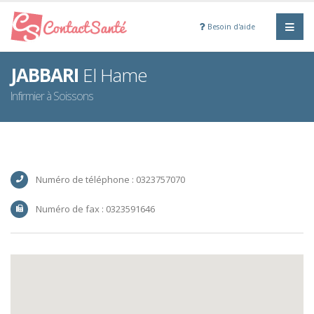
Besoin d'aide
JABBARI
El Hame
Infirmier à Soissons
Numéro de téléphone : 0323757070
Numéro de fax : 0323591646