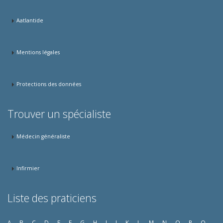
Aatlantide
Mentions légales
Protections des données
Trouver un spécialiste
Médecin généraliste
Infirmier
Liste des praticiens
A
B
C
D
E
F
G
H
I
J
K
L
M
N
O
P
Q