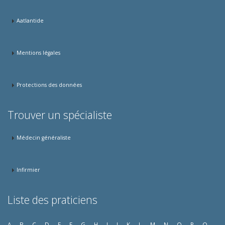
Aatlantide
Mentions légales
Protections des données
Trouver un spécialiste
Médecin généraliste
Infirmier
Liste des praticiens
A
B
C
D
E
F
G
H
I
J
K
L
M
N
O
P
Q