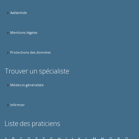
Aatlantide
Mentions légales
Protections des données
Trouver un spécialiste
Médecin généraliste
Infirmier
Liste des praticiens
A
B
C
D
E
F
G
H
I
J
K
L
M
N
O
P
Q