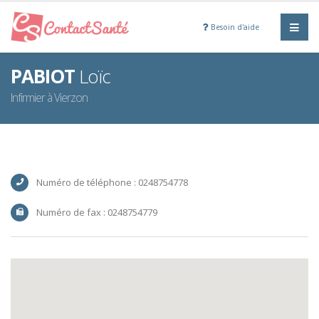
Besoin d'aide
PABIOT
Loïc
Infirmier à Vierzon
Numéro de téléphone : 0248754778
Numéro de fax : 0248754779